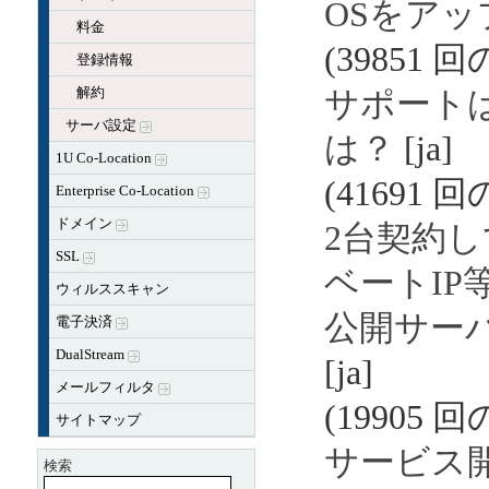
OSをア
料金
(39851 
登録情報
解約
サポート
サーバ設定
は？
[ja]
1U Co-Location
(41691 
Enterprise Co-Location
ドメイン
2台契約
SSL
ベートIP
ウィルススキャン
公開サー
電子決済
DualStream
[ja]
メールフィルタ
(19905 
サイトマップ
サービス
検索