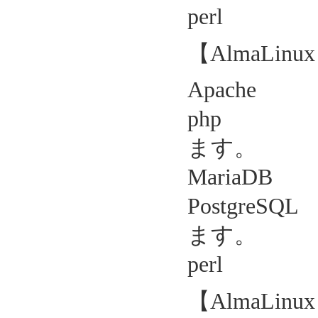
perl 5
【AlmaLin
Apache 2
php 7.
ます。
MariaDB 
Postgre
ます。
perl 5
【AlmaLin