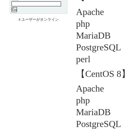
Apache 2
4 ユーザーがオンライン
php 5.
MariaDB 5
PostgreSQL 
perl v5
【CentOS 8
Apache 2
php 7
MariaDB 
PostgreSQL