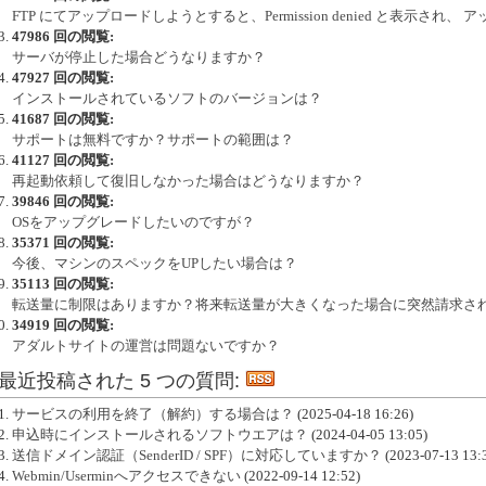
FTP にてアップロードしようとすると、Permission denied と表示され
47986 回の閲覧:
サーバが停止した場合どうなりますか？
47927 回の閲覧:
インストールされているソフトのバージョンは？
41687 回の閲覧:
サポートは無料ですか？サポートの範囲は？
41127 回の閲覧:
再起動依頼して復旧しなかった場合はどうなりますか？
39846 回の閲覧:
OSをアップグレードしたいのですが？
35371 回の閲覧:
今後、マシンのスペックをUPしたい場合は？
35113 回の閲覧:
転送量に制限はありますか？将来転送量が大きくなった場合に突然請求さ
34919 回の閲覧:
アダルトサイトの運営は問題ないですか？
最近投稿された 5 つの質問:
サービスの利用を終了（解約）する場合は？
(2025-04-18 16:26)
申込時にインストールされるソフトウエアは？
(2024-04-05 13:05)
送信ドメイン認証（SenderID / SPF）に対応していますか？
(2023-07-13 13:
Webmin/Userminへアクセスできない
(2022-09-14 12:52)