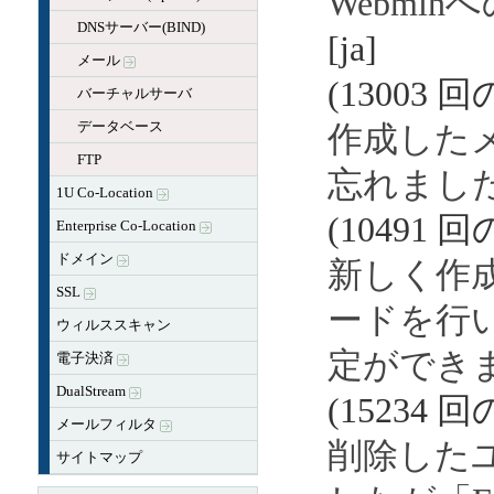
Webmi
DNSサーバー(BIND)
[ja]
メール
(13003 
バーチャルサーバ
データベース
作成した
FTP
忘れまし
1U Co-Location
(10491 
Enterprise Co-Location
ドメイン
新しく作
SSL
ードを行
ウィルススキャン
定ができ
電子決済
DualStream
(15234 
メールフィルタ
削除した
サイトマップ