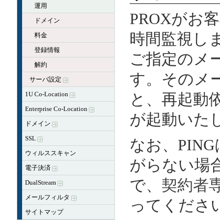
運用
PROXがお
ドメイン
時間監視し
料金
登録情報
ご指定のメ
解約
す。そのメ
サーバ設定
1U Co-Location
と、再起動
Enterprise Co-Location
が起動いた
ドメイン
SSL
なお、PIN
ウィルススキャン
がらない場
電子決済
で、
契約者
DualStream
メールフィルタ
ってくださ
サイトマップ