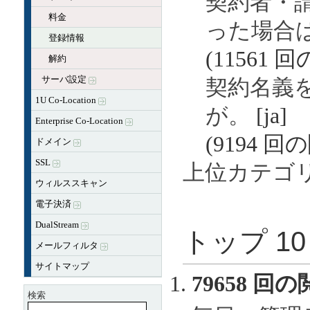
契約者・
料金
った場合
登録情報
(11561 
解約
サーバ設定
契約名義
1U Co-Location
が。
[ja]
Enterprise Co-Location
(9194 回
ドメイン
SSL
上位カテゴ
ウィルススキャン
電子決済
DualStream
トップ 1
メールフィルタ
サイトマップ
79658 回の
検索