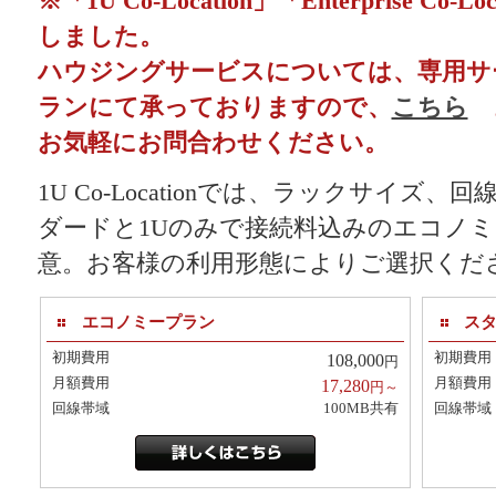
※「1U Co-Location」「Enterprise C
しました。
ハウジングサービスについては、専用サ
ランにて承っておりますので、
こちら
お気軽にお問合わせください。
1U Co-Locationでは、ラックサイズ
ダードと1Uのみで接続料込みのエコノ
意。お客様の利用形態によりご選択くだ
エコノミープラン
ス
初期費用
初期費用
108,000
円
月額費用
月額費用
17,280
円～
回線帯域
100MB共有
回線帯域