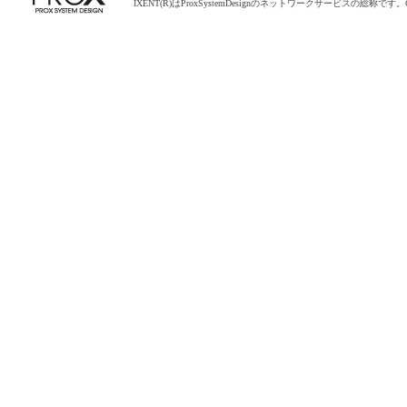
IXENT(R)はProxSystemDesignのネットワークサービスの総称です。COPYRIGHT