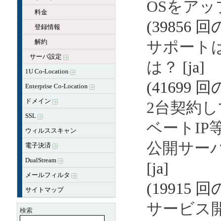
OSをア
料金
(39856 
登録情報
解約
サポート
サーバ設定
は？
[ja]
1U Co-Location
(41699 
Enterprise Co-Location
ドメイン
2台契約
SSL
ベートIP
ウィルススキャン
公開サー
電子決済
DualStream
[ja]
メールフィルタ
(19915 
サイトマップ
サービス
検索