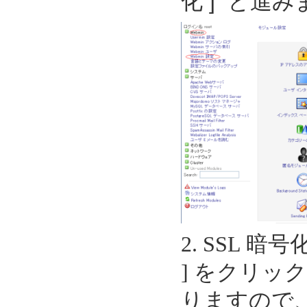
化 ] と進
2.
SSL 暗
] をクリッ
りますの