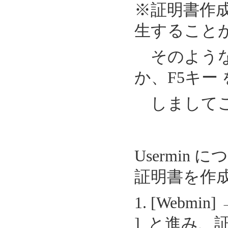
※証明書作成
生すること
そのような
か、F5キー
しましてご
Usermi
証明書を作
1. [Webmin]
] と進み、