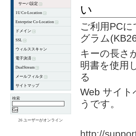
サーバ設定
い
1U Co-Location
Enterprise Co-Location
ご利用PCにて
ドメイン
グラム(KB2
SSL
ウィルススキャン
キーの長さが 
電子決済
明書を使用
DualStream
る
メールフィルタ
サイトマップ
Web サイ
検索
うです。
26 ユーザーがオンライン
http://suppo