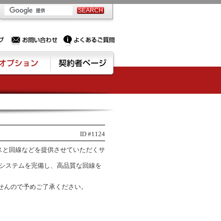
PSサーバー・ドメイン取得なら実績豊富でセキュリティも充実しているPROXに相談下さい。
お問い合わせ
よくあるご質問
ション
契約者ページ
ID #1124
スと回線などを提供させていただくサ
ィシステムを完備し、高品質な回線を
せんので予めご了承ください。