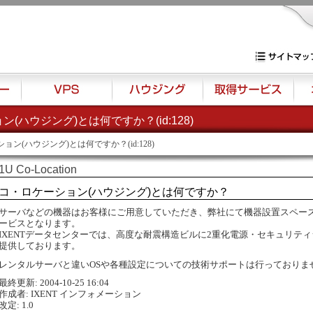
専用サーバー・V
サイトマップ
(ハウジング)とは何ですか？(id:128)
VPS
ハウジング
取得サービス
オプ
ョン(ハウジング)とは何ですか？(id:128)
1U Co-Location
コ・ロケーション(ハウジング)とは何ですか？
サーバなどの機器はお客様にご用意していただき、弊社にて機器設置スペー
ービスとなります。
IXENTデータセンターでは、高度な耐震構造ビルに2重化電源・セキュリテ
提供しております。
レンタルサーバと違いOSや各種設定についての技術サポートは行っておりま
最終更新: 2004-10-25 16:04
作成者: IXENT インフォメーション
改定: 1.0