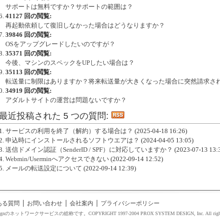
サポートは無料ですか？サポートの範囲は？
41127 回の閲覧:
再起動依頼して復旧しなかった場合はどうなりますか？
39846 回の閲覧:
OSをアップグレードしたいのですが？
35371 回の閲覧:
今後、マシンのスペックをUPしたい場合は？
35113 回の閲覧:
転送量に制限はありますか？将来転送量が大きくなった場合に突然請求さ
34919 回の閲覧:
アダルトサイトの運営は問題ないですか？
最近投稿された 5 つの質問:
サービスの利用を終了（解約）する場合は？
(2025-04-18 16:26)
申込時にインストールされるソフトウエアは？
(2024-04-05 13:05)
送信ドメイン認証（SenderID / SPF）に対応していますか？
(2023-07-13 13:
Webmin/Userminへアクセスできない
(2022-09-14 12:52)
メールの転送設定について
(2022-09-14 12:39)
ある質問
お問い合わせ
会社案内
プライバシーポリシー
esignのネットワークサービスの総称です。COPYRIGHT 1997-2004 PROX SYSTEM DESIGN, Inc. All right 