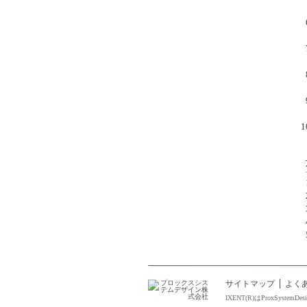
サイトマップ
よく
IXENT(R)はProxSystemD