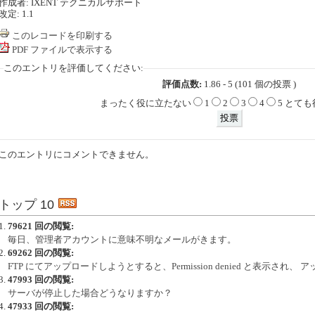
作成者: IXENT テクニカルサポート
改定: 1.1
このレコードを印刷する
PDF ファイルで表示する
このエントリを評価してください:
評価点数:
1.86 - 5 (101 個の投票 )
まったく役に立たない
1
2
3
4
5 とて
このエントリにコメントできません。
トップ 10
79621 回の閲覧:
毎日、管理者アカウントに意味不明なメールがきます。
69262 回の閲覧:
FTP にてアップロードしようとすると、Permission denied と表示され
47993 回の閲覧:
サーバが停止した場合どうなりますか？
47933 回の閲覧: