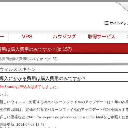
専用サーバー・V
サイトマップ
用は購入費用のみですか？(id:157)
VPS
ハウジング
取得サービス
オプ
費用は購入費用のみですか？(id:157)
ウィルススキャン
導入にかかる費用は購入費用のみですか？
ProScanのお申込みは終了しました。
いえ。
新しいウィルスに対応する為のパターンファイルのアップデートは１年のみ
次年度以降は、定価の50%でパターンファイルのアップデート権利を購入す
詳しい価格などは
http://www.prox.ne.jp/services/proscan/fee.html
をご参照くだ
最終更新: 2014-07-03 13:48