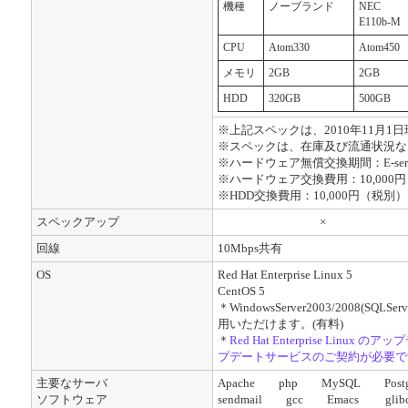
機種
ノーブランド
NEC
E110b-M
CPU
Atom330
Atom450
メモリ
2GB
2GB
HDD
320GB
500GB
※上記スペックは、2010年11月1
※スペックは、在庫及び流通状況な
※ハードウェア無償交換期間：E-server 
※ハードウェア交換費用：10,000
※HDD交換費用：10,000円（税別）
スペックアップ
×
回線
10Mbps共有
OS
Red Hat Enterprise Linux 5
CentOS 5
＊WindowsServer2003/2008(SQLSer
用いただけます。(有料)
＊
Red Hat Enterprise Lin
プデートサービスのご契約が必要で
主要なサーバ
Apache php MySQL Pos
ソフトウェア
sendmail gcc Emacs glib