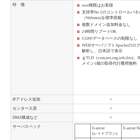
特 徴
root権限はお客様
支持率No.1のコントロールパネ
（Webmin)を標準搭載
複数ドメイン追加料金なし
24時間リブートOK
CGIやデータベースの制限なし
WEBサーバソフトApacheのロ
解析し、日本語で表示
ｇTLD（com,net,org,info,biz)、
メイン1個の取得代行費用無料
IPアドレス追加
×
センター入室
×
DMZ構成など
×
サーバスペック
E-server
E-server N
(レイドプラン)