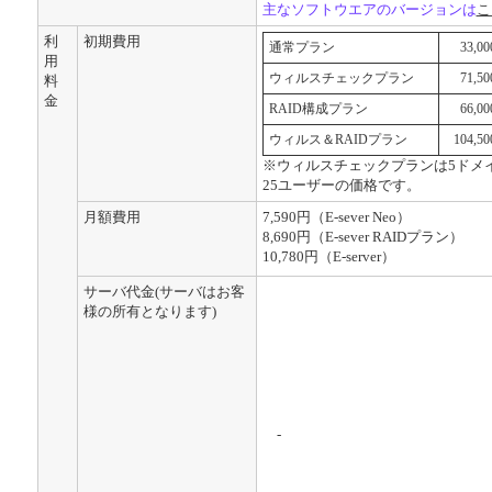
主なソフトウエアのバージョンは
こ
利
初期費用
通常プラン
33,0
用
ウィルスチェックプラン
71,5
料
金
RAID構成プラン
66,0
ウィルス＆RAIDプラン
104,5
※ウィルスチェックプランは5ドメ
25ユーザーの価格です。
月額費用
7,590円（E-sever Neo）
8,690円（E-sever RAIDプラン）
10,780円（E-server）
サーバ代金(サーバはお客
様の所有となります)
-