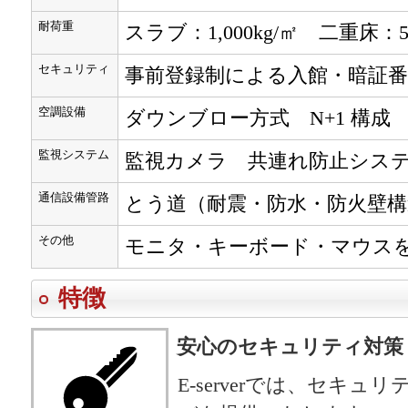
耐荷重
スラブ：1,000kg/㎡ 二重床：50
セキュリティ
事前登録制による入館・暗証番
空調設備
ダウンブロー方式 N+1 構成
監視システム
監視カメラ 共連れ防止シス
通信設備管路
とう道（耐震・防水・防火壁
その他
モニタ・キーボード・マウス
特徴
安心のセキュリティ対策
E-serverでは、セキ