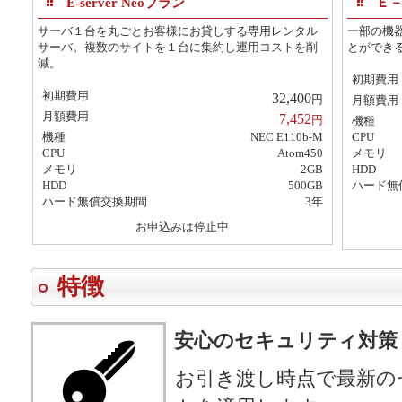
E-server Neoプラン
Ｅ－
サーバ１台を丸ごとお客様にお貸しする専用レンタル
一部の機
サーバ。複数のサイトを１台に集約し運用コストを削
とができ
減。
初期費用
初期費用
32,400
円
月額費用
月額費用
7,452
円
機種
機種
NEC E110b-M
CPU
CPU
Atom450
メモリ
メモリ
2GB
HDD
HDD
500GB
ハード無
ハード無償交換期間
3年
お申込みは停止中
特徴
安心のセキュリティ対策
お引き渡し時点で最新の