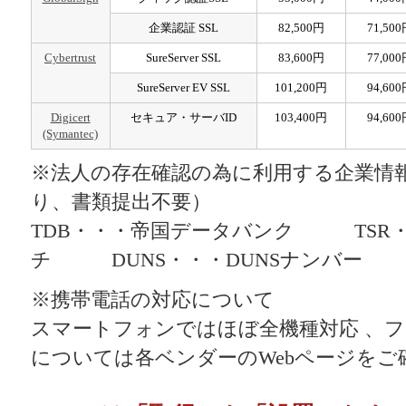
企業認証 SSL
82,500円
71,50
Cybertrust
SureServer SSL
83,600円
77,00
SureServer EV SSL
101,200円
94,60
Digicert
セキュア・サーバID
103,400円
94,60
(Symantec)
※法人の存在確認の為に利用する企業情
り、書類提出不要）
TDB・・・帝国データバンク TSR
チ DUNS・・・DUNSナンバー
※携帯電話の対応について
スマートフォンではほぼ全機種対応 、
については各ベンダーのWebページをご