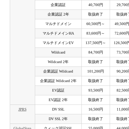
企業認証
40,700円
29,70
企業認証 2年
取扱終了
取扱終
マルチドメイン
60,500円～
49,500
マルチドメインHA
83,600円～
72,600
マルチドメインEV
137,500円～
126,50
Wildcard
84,700円
73,70
Wildcard 2年
取扱終了
取扱終
企業認証 Wildcard
101,200円
90,20
企業認証 Wildcard 2年
取扱終了
取扱終
EV認証
93,500円
82,50
EV認証 2年
取扱終了
取扱終
JPRS
DV SSL
16,500円
11,00
DV SSL 2年
取扱終了
取扱終
GlobalSign
クィック認証SSL
55,000円
44,00