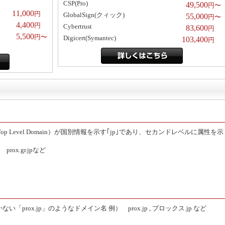
CSP(Pro)
49,500
円〜
11,000
円
GlobalSign(クィック)
55,000
円〜
4,400
円
Cybertrust
83,600
円
5,500
円〜
Digicert(Symantec)
103,400
円
詳しくはこちら
（Top Level Domain）が国別情報を示す｢jp｣であり、セカンドレベルに属性を示
 , prox.gr.jpなど
「prox.jp」のようなドメイン名 例） prox.jp , プロックス.jp など