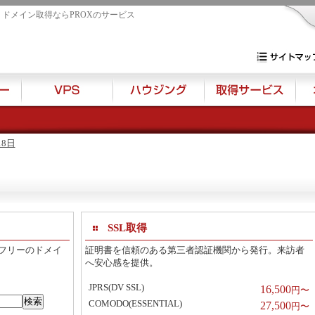
・ドメイン取得ならPROXのサービス
専用サーバー・V
サイトマップ
18日
SSL取得
フリーのドメイ
証明書を信頼のある第三者認証機関から発行。来訪者
へ安心感を提供。
JPRS(DV SSL)
16,500
円〜
COMODO(ESSENTIAL)
27,500
円〜