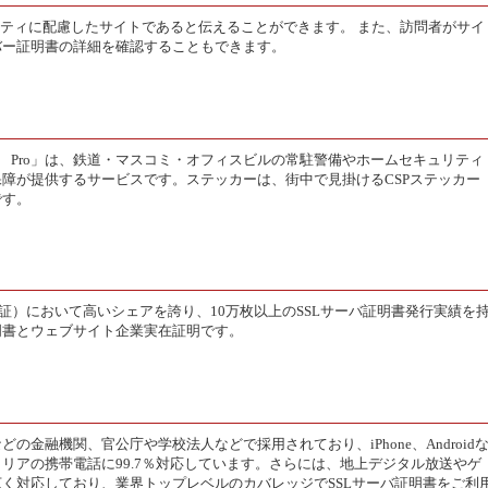
リティに配慮したサイトであると伝えることができます。 また、訪問者がサイ
バー証明書の詳細を確認することもできます。
P SSL Pro」は、鉄道・マスコミ・オフィスビルの常駐警備やホームセキュリティ
障が提供するサービスです。ステッカーは、街中で見掛けるCSPステッカー
です。
証）において高いシェアを誇り、10万枚以上のSSLサーバ証明書発行実績を
明書とウェブサイト企業実在証明です。
金融機関、官公庁や学校法人などで採用されており、iPhone、Android
リアの携帯電話に99.7％対応しています。さらには、地上デジタル放送やゲ
く対応しており、業界トップレベルのカバレッジでSSLサーバ証明書をご利