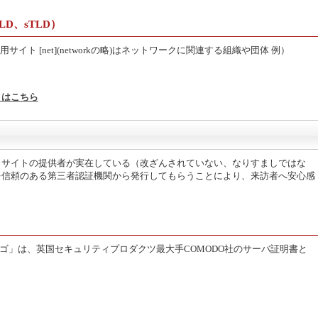
LD、sTLD）
体の商用サイト [net](networkの略)はネットワークに関連する組織や団体 例）
くはこちら
、サイトの提供者が実在している（改ざんされていない、なりすましではな
を信頼のある第三者認証機関から発行してもらうことにより、来訪者へ安心感
ストロゴ」は、英国セキュリティプロダクツ最大手COMODO社のサーバ証明書と