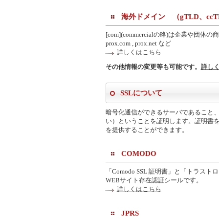
海外ドメイン （gTLD、ccT
[com](commercialの略)は企業や団
prox.com , prox.net など
詳しくはこちら
その他情報の変更等も可能です。
詳し
SSLについて
暗号化通信ができるサーバであること
い）ということを証明します。証明書
を提供することができます。
COMODO
「Comodo SSL 証明書」と「トラ
WEBサイト存在認証シールです。
詳しくはこちら
JPRS