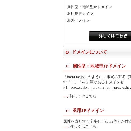
属性型・地域型JPドメイン
汎用JPドメイン
海外ドメイン
詳しくはこちら
ドメインについて
属性型・地域型JPドメイン
『ixent.ne.jp』のように、末尾のTLD
す「co」「ne」等があるドメイン名
例）prox.co.jp , prox.ne.jp , prox.or.jp
詳しくはこちら
汎用JPドメイン
属性を識別する文字列（co,ne等）が付かない
詳しくはこちら