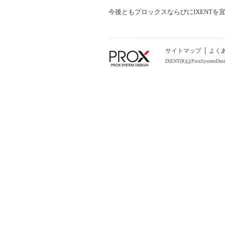
今後ともプロックスならびにIXENTを
サイトマップ
よく
IXENT(R)はProxSystemD