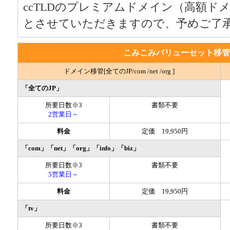
ccTLDのプレミアムドメイン（高額ド
とさせていただきますので、予めご了
こみこみバリューセット移管
ドメイン移管[全てのJP/com /net /org ]
「全てのJP」
所要日数※3
書類不要
2営業日～
料金
定価 19,950円
「com」「net」「org」「info」「biz」
所要日数※3
書類不要
5営業日～
料金
定価 19,950円
「tv」
所要日数※3
書類不要