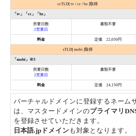
ccTLD[ tv / cc / bz ]取得
「tv」「cc」「bz」
所要日数
書類不要
2営業日
料金
定価 22,050円
sTLD[ mobi ]取得
「mobi」※5
所要日数
書類不要
2営業日
料金
定価 24,150円
バーチャルドメインに登録するネーム
は、マスタードメインの
プライマリDN
を登録させていただきます。
日本語.jpドメイン
も対象となります。