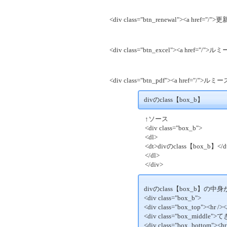
<div class="btn_renewal"><a href=
<div class="btn_excel"><a href="
<div class="btn_pdf"><a href="/">
divのclass【box_b】
↑ソース
<div class="box_b">
<dl>
<dt>divのclass【box_b】</
</dl>
</div>
divのclass【box_b】
<div class="box_b">
<div class="box_top"><hr /><
<div class="box_midd
<div class="box_bottom"><hr