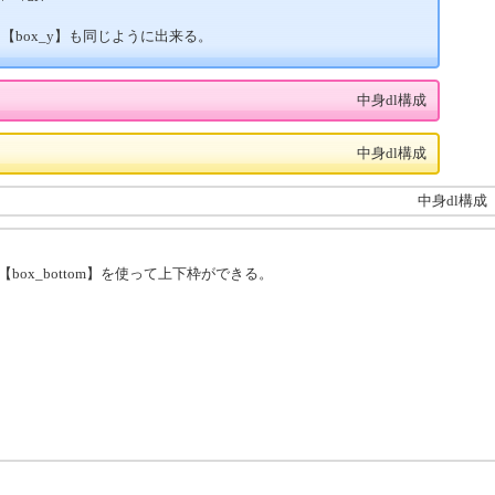
、【box_y】も同じように出来る。
中身dl構成
中身dl構成
中身dl構成
op】【box_bottom】を使って上下枠ができる。