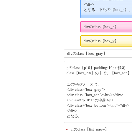
</div>
となる。下記の【box_p】
divのclass【box_p】
divのclass【box_y】
divのclass【box_gray】
pのclass【p10】padding:10px;指定
class【box_○○】の中で、【box_t
この中のソースは、
<div class="box_gray">
<div class="box_top"><hr /></div>
<p class="p10">pの中身</p>
<div class="box_bottom"><hr /></div>
</div>
となる。
ulのclass【list_arrow】