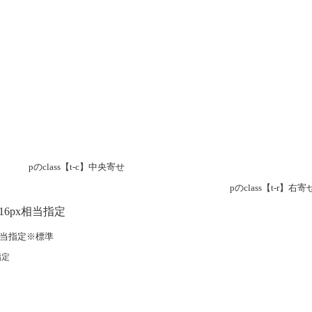
pのclass【t-c】中央寄せ
pのclass【t-r】右寄
ズ16px相当指定
x相当指定※標準
指定