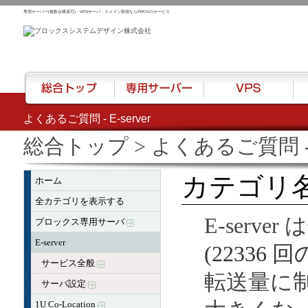
専用サーバー(複数台構成可)・VPSサーバ・ドメイン取得ならPROXのサービス
よくあるご質問 - E-server
総合トップ
専用サーバー
VPS
ハウ
総合トップ
> よくあるご質問 - E
カテゴリ名: 
ホーム
全カテゴリを表示する
E-serve
プロックス専用サーバ
E-server
(22336 
サービス全般
転送量に
サーバ設定
1U Co-Location